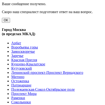
Ваше сообщение получено.
Скоро наш специалист подготовит ответ на ваш вопрос.
OK
Город Москва
(в пределах МКАД)
Арбат
Воробьевы горы
Замоскворечье
Заречье
Красная Пресня
Кунцево-Крылатское
Кутузовский
Ленинский проспект-Проспект Вернадского
Митино
Остоженка
Патриаршие
Полежаевская-Сокол-Октябрьское поле
Проспект Мира
Раменки
Сокольники