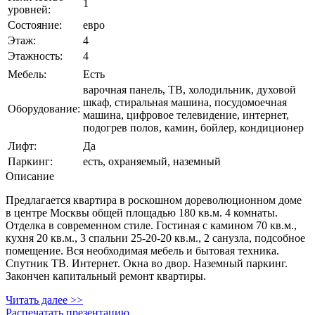
1
уровней:
Состояние:
евро
Этаж:
4
Этажность:
4
Мебель:
Есть
варочная панель, ТВ, холодильник, духовой
шкаф, стиральная машина, посудомоечная
Оборудование:
машина, цифровое телевидение, интернет,
подогрев полов, камин, бойлер, кондиционер
Лифт:
Да
Паркинг:
eсть, охраняемый, наземный
Описание
Предлагается квартира в роскошном дореволюционном доме
в центре Москвы общей площадью 180 кв.м. 4 комнаты.
Отделка в современном стиле. Гостиная с камином 70 кв.м.,
кухня 20 кв.м., 3 спальни 25-20-20 кв.м., 2 санузла, подсобное
помещение. Вся необходимая мебель и бытовая техника.
Спутник ТВ. Интернет. Окна во двор. Наземный паркинг.
Закончен капитальный ремонт квартиры.
Читать далее >>
Распечатать презентацию