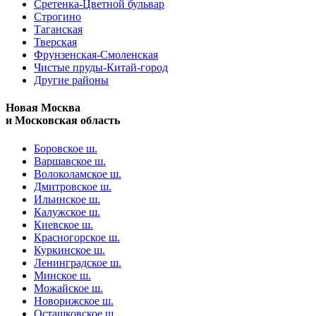
Сретенка-Цветной бульвар
Строгино
Таганская
Тверская
Фрунзенская-Смоленская
Чистые пруды-Китай-город
Другие районы
Новая Москва
и Московская область
Боровское ш.
Варшавское ш.
Волоколамское ш.
Дмитровское ш.
Ильинское ш.
Калужское ш.
Киевское ш.
Красногорское ш.
Куркинское ш.
Ленинградское ш.
Минское ш.
Можайское ш.
Новорижское ш.
Осташковское ш.