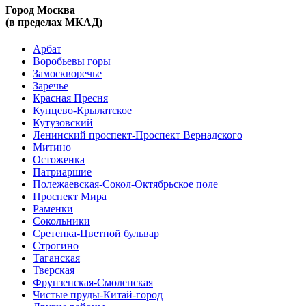
Город Москва
(в пределах МКАД)
Арбат
Воробьевы горы
Замоскворечье
Заречье
Красная Пресня
Кунцево-Крылатское
Кутузовский
Ленинский проспект-Проспект Вернадского
Митино
Остоженка
Патриаршие
Полежаевская-Сокол-Октябрьское поле
Проспект Мира
Раменки
Сокольники
Сретенка-Цветной бульвар
Строгино
Таганская
Тверская
Фрунзенская-Смоленская
Чистые пруды-Китай-город