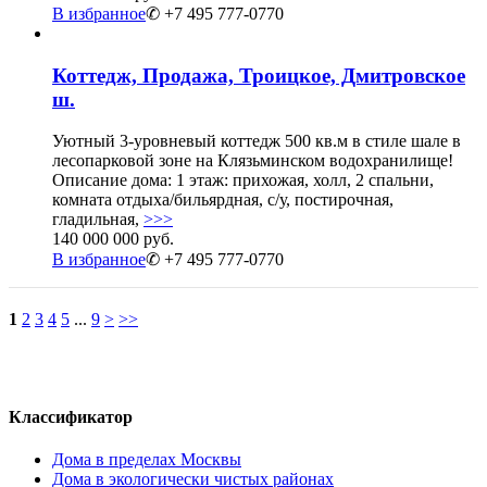
В избранное
✆ +7 495 777-0770
Коттедж, Продажа, Троицкое, Дмитровское
ш.
Уютный 3-уровневый коттедж 500 кв.м в стиле шале в
лесопарковой зоне на Клязьминском водохранилище!
Описание дома: 1 этаж: прихожая, холл, 2 спальни,
комната отдыха/бильярдная, с/у, постирочная,
гладильная,
>>>
140 000 000 руб.
В избранное
✆ +7 495 777-0770
1
2
3
4
5
...
9
>
>>
Классификатор
Дома в пределах Москвы
Дома в экологически чистых районах