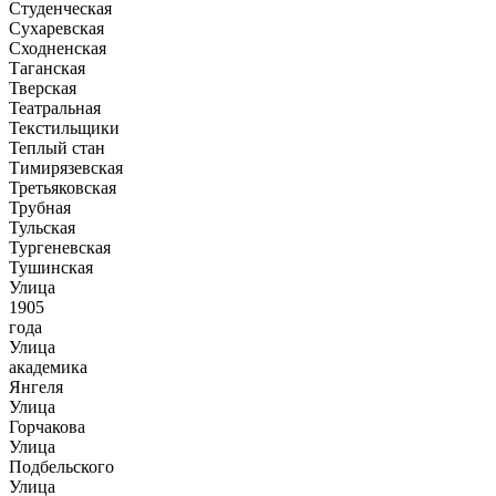
Студенческая
Сухаревская
Сходненская
Таганская
Тверская
Театральная
Текстильщики
Теплый стан
Тимирязевская
Третьяковская
Трубная
Тульская
Тургеневская
Тушинская
Улица
1905
года
Улица
академика
Янгеля
Улица
Горчакова
Улица
Подбельского
Улица