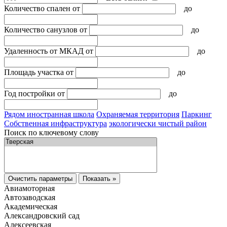
Количество спален
от
до
Количество санузлов
от
до
Удаленность от МКАД
от
до
Площадь участка
от
до
Год постройки
от
до
Рядом иностранная школа
Охраняемая территория
Паркинг
Собственная инфраструктура
экологически чистый район
Поиск по ключевому слову
Очистить параметры
Показать »
Авиамоторная
Автозаводская
Академическая
Александровский сад
Алексеевская