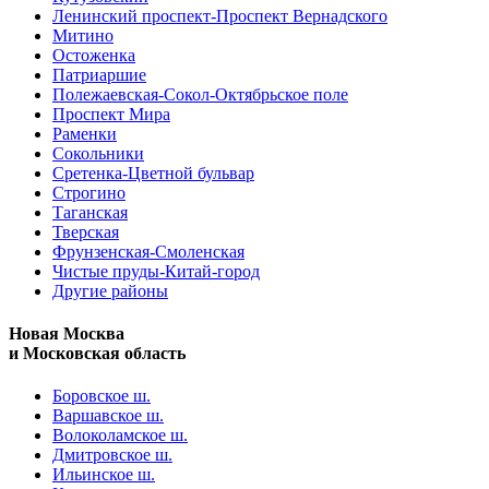
Ленинский проспект-Проспект Вернадского
Митино
Остоженка
Патриаршие
Полежаевская-Сокол-Октябрьское поле
Проспект Мира
Раменки
Сокольники
Сретенка-Цветной бульвар
Строгино
Таганская
Тверская
Фрунзенская-Смоленская
Чистые пруды-Китай-город
Другие районы
Новая Москва
и Московская область
Боровское ш.
Варшавское ш.
Волоколамское ш.
Дмитровское ш.
Ильинское ш.