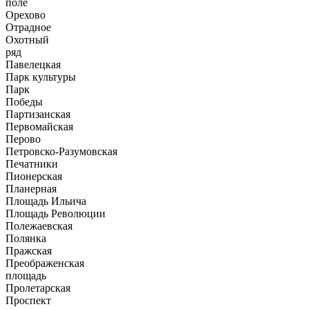
поле
Орехово
Отрадное
Охотный
ряд
Павелецкая
Парк культуры
Парк
Победы
Партизанская
Первомайская
Перово
Петровско-Разумовская
Печатники
Пионерская
Планерная
Площадь Ильича
Площадь Революции
Полежаевская
Полянка
Пражская
Преображенская
площадь
Пролетарская
Проспект