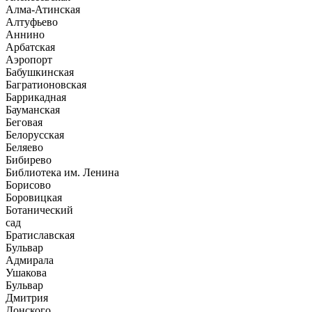
Алма-Атинская
Алтуфьево
Аннино
Арбатская
Аэропорт
Бабушкинская
Багратионовская
Баррикадная
Бауманская
Беговая
Белорусская
Беляево
Бибирево
Библиотека им. Ленина
Борисово
Боровицкая
Ботанический
сад
Братиславская
Бульвар
Адмирала
Ушакова
Бульвар
Дмитрия
Донского