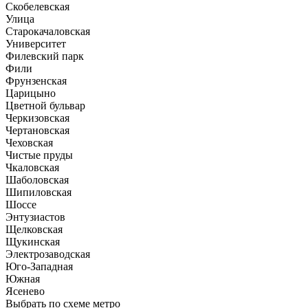
Скобелевская
Улица
Старокачаловская
Университет
Филевский парк
Фили
Фрунзенская
Царицыно
Цветной бульвар
Черкизовская
Чертановская
Чеховская
Чистые пруды
Чкаловская
Шаболовская
Шипиловская
Шоссе
Энтузиастов
Щелковская
Щукинская
Электрозаводская
Юго-Западная
Южная
Ясенево
Выбрать по схеме метро