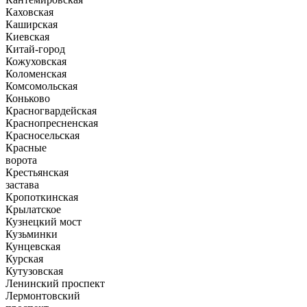
Каховская
Каширская
Киевская
Китай-город
Кожуховская
Коломенская
Комсомольская
Коньково
Красногвардейская
Краснопресненская
Красносельская
Красные
ворота
Крестьянская
застава
Кропоткинская
Крылатское
Кузнецкий мост
Кузьминки
Кунцевская
Курская
Кутузовская
Ленинский проспект
Лермонтовский