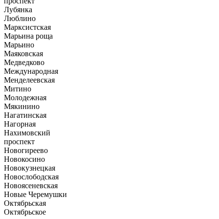
проспект
Лубянка
Люблино
Марксистская
Марьина роща
Марьино
Маяковская
Медведково
Международная
Менделеевская
Митино
Молодежная
Мякинино
Нагатинская
Нагорная
Нахимовский
проспект
Новогиреево
Новокосино
Новокузнецкая
Новослободская
Новоясеневская
Новые Черемушки
Октябрьская
Октябрьское