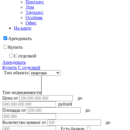
Пентхаус
Дом
Таунхаус
Особняк
Офис
На карте
Арендовать
Купить
С отделкой
Арендовать
Купить
С отделкой
Тип объекта
Тип недвижимости
Цена
от
до
рублей
Площадь
от
до
Количество комнат
от
до
Есть балкон