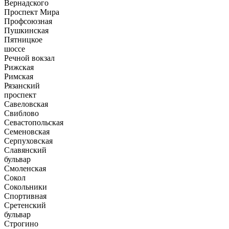
Вернадского
Проспект Мира
Профсоюзная
Пушкинская
Пятницкое
шоссе
Речной вокзал
Рижская
Римская
Рязанский
проспект
Савеловская
Свиблово
Севастопольская
Семеновская
Серпуховская
Славянский
бульвар
Смоленская
Сокол
Сокольники
Спортивная
Сретенский
бульвар
Строгино