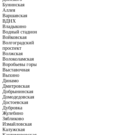
Бунинская
Аллея
Варшавская
ВДНХ
Владыкино
Водный стадион
Войковская
Волгоградский
проспект
Волжская
Волоколамская
Воробьевы горы
Выставочная
Выхино
Динамо
Дмитровская
Добрынинская
Домодедовская
Достоевская
Дубровка
Жулебино
Зябликово
Измайловская
Калужская
Кантемировская