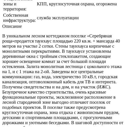
зоны и
КПП, круглосуточная охрана, огорожена
территория:
Собственная
служба эксплуатации
инфраструктура:
Описание
В уникальном лесном коттеджном поселке «Серебряная
роща»продается таунхаус площадью 220 кв.м. + мансарда 40
метров на участке 2 сотки. Стены таунхауса кирпичные с
монолитными перекрытиями. В таунхаусе установлены
деревянные окна с тройным стеклопакетом, создающие
хорошее освещение комнат за счет большой площади
остекления. Залита монолитная лестница с цокольного этажа
на 1, и с 1 этажа на 2-ой. Заведены все центральные
коммуникации: газ, вода, электричество 10 кВ.т, городская
канализация, оптоволоконный кабель для ТВ и интернета.
Получены свидетельства и на дом, и на участок (ИЖС).
Безупречное качество строительства, очень красивые
функциональные проекты, эксклюзивное расположение в
лесной стародачной зоне выгодно отличают поселок от
подобных проектов. В поселке также предусмотрена
круглосуточная охрана, зона отдыха с живописным прудом,
детскими и спортивными площадками, с прогулочными
дорожками и уютными беседками. В шаговой доступности от