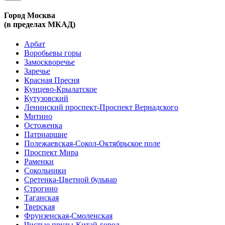
Город Москва
(в пределах МКАД)
Арбат
Воробьевы горы
Замоскворечье
Заречье
Красная Пресня
Кунцево-Крылатское
Кутузовский
Ленинский проспект-Проспект Вернадского
Митино
Остоженка
Патриаршие
Полежаевская-Сокол-Октябрьское поле
Проспект Мира
Раменки
Сокольники
Сретенка-Цветной бульвар
Строгино
Таганская
Тверская
Фрунзенская-Смоленская
Чистые пруды-Китай-город