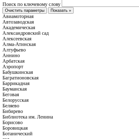
Поиск по ключевому слову
Очистить параметры
Показать »
Авиамоторная
Автозаводская
Академическая
Александровский сад
Алексеевская
Алма-Атинская
Алтуфьево
Аннино
Арбатская
Аэропорт
Бабушкинская
Багратионовская
Баррикадная
Бауманская
Беговая
Белорусская
Беляево
Бибирево
Библиотека им. Ленина
Борисово
Боровицкая
Ботанический