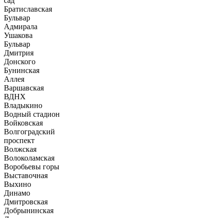
сад
Братиславская
Бульвар
Адмирала
Ушакова
Бульвар
Дмитрия
Донского
Бунинская
Аллея
Варшавская
ВДНХ
Владыкино
Водный стадион
Войковская
Волгоградский
проспект
Волжская
Волоколамская
Воробьевы горы
Выставочная
Выхино
Динамо
Дмитровская
Добрынинская