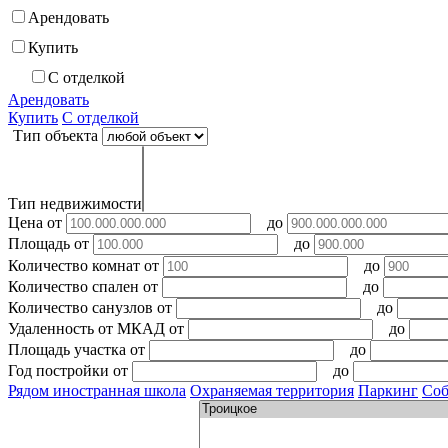
Арендовать
Купить
С отделкой
Арендовать
Купить
С отделкой
Тип объекта
Тип недвижимости
Цена
от
до
Площадь
от
до
Количество комнат
от
до
Количество спален
от
до
Количество санузлов
от
до
Удаленность от МКАД
от
до
Площадь участка
от
до
Год постройки
от
до
Рядом иностранная школа
Охраняемая территория
Паркинг
Соб