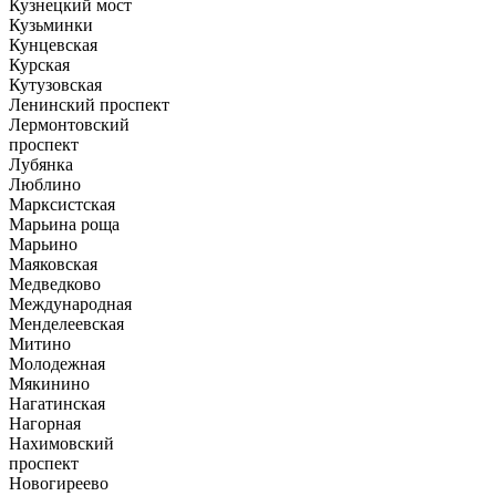
Кузнецкий мост
Кузьминки
Кунцевская
Курская
Кутузовская
Ленинский проспект
Лермонтовский
проспект
Лубянка
Люблино
Марксистская
Марьина роща
Марьино
Маяковская
Медведково
Международная
Менделеевская
Митино
Молодежная
Мякинино
Нагатинская
Нагорная
Нахимовский
проспект
Новогиреево