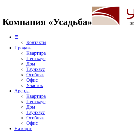
Компания «Усадьба»
☰
Контакты
Продажа
Квартира
Пентхаус
Дом
Таунхаус
Особняк
Офис
Участок
Аренда
Квартира
Пентхаус
Дом
Таунхаус
Особняк
Офис
На карте