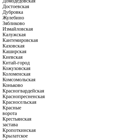
Домодедовская
Достоевская
Дубровка
Жулебино
Зябликово
Измайловская
Калужская
Кантемировская
Каховская
Каширская
Киевская
Китай-город
Кожуховская
Коломенская
Комсомольская
Коньково
Красногвардейская
Краснопресненская
Красносельская
Красные
ворота
Крестьянская
застава
Кропоткинская
Крылатское