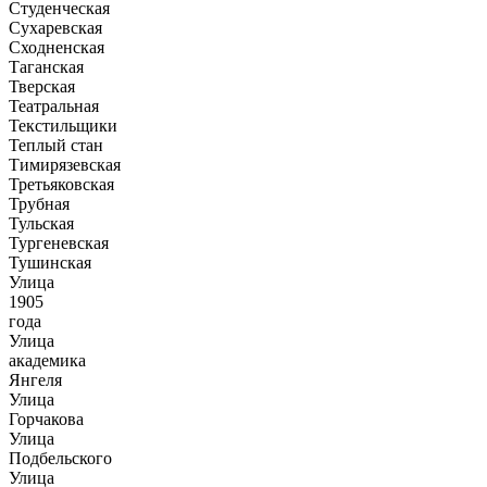
Студенческая
Сухаревская
Сходненская
Таганская
Тверская
Театральная
Текстильщики
Теплый стан
Тимирязевская
Третьяковская
Трубная
Тульская
Тургеневская
Тушинская
Улица
1905
года
Улица
академика
Янгеля
Улица
Горчакова
Улица
Подбельского
Улица