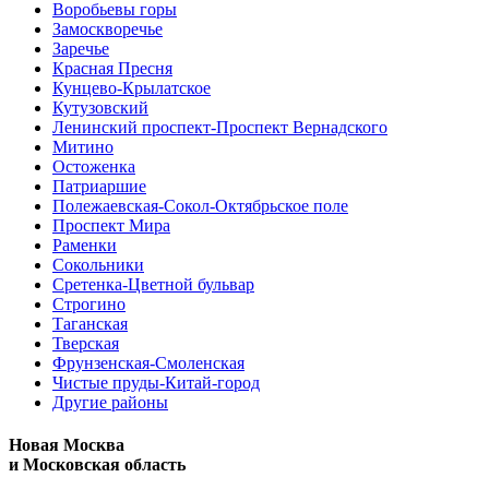
Воробьевы горы
Замоскворечье
Заречье
Красная Пресня
Кунцево-Крылатское
Кутузовский
Ленинский проспект-Проспект Вернадского
Митино
Остоженка
Патриаршие
Полежаевская-Сокол-Октябрьское поле
Проспект Мира
Раменки
Сокольники
Сретенка-Цветной бульвар
Строгино
Таганская
Тверская
Фрунзенская-Смоленская
Чистые пруды-Китай-город
Другие районы
Новая Москва
и Московская область