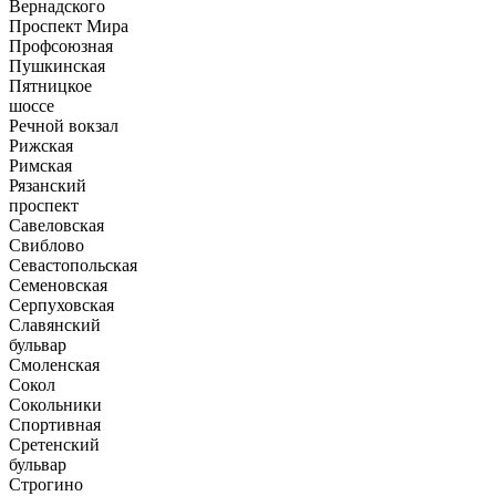
Вернадского
Проспект Мира
Профсоюзная
Пушкинская
Пятницкое
шоссе
Речной вокзал
Рижская
Римская
Рязанский
проспект
Савеловская
Свиблово
Севастопольская
Семеновская
Серпуховская
Славянский
бульвар
Смоленская
Сокол
Сокольники
Спортивная
Сретенский
бульвар
Строгино