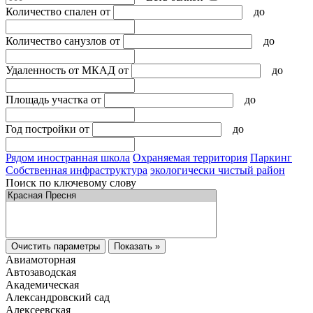
Количество спален
от
до
Количество санузлов
от
до
Удаленность от МКАД
от
до
Площадь участка
от
до
Год постройки
от
до
Рядом иностранная школа
Охраняемая территория
Паркинг
Собственная инфраструктура
экологически чистый район
Поиск по ключевому слову
Очистить параметры
Показать »
Авиамоторная
Автозаводская
Академическая
Александровский сад
Алексеевская