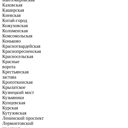
Каховская
Каширская
Киевская
Китай-город
Кожуховская
Коломенская
Комсомольская
Коньково
Красногвардейская
Краснопресненская
Красносельская
Красные
ворота
Крестьянская
застава
Кропоткинская
Крылатское
Кузнецкий мост
Кузьминки
Кунцевская
Курская
Кутузовская
Ленинский проспект
Лермонтовский