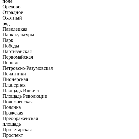
поле
Орехово
Отрадное
Охотный
ряд
Павелецкая
Парк культуры
Парк
Победы
Партизанская
Первомайская
Перово
Петровско-Разумовская
Печатники
Пионерская
Планерная
Площадь Ильича
Площадь Революции
Полежаевская
Полянка
Пражская
Преображенская
площадь
Пролетарская
Проспект