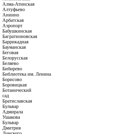
Алма-Атинская
Алтуфьево
Аннино
Арбатская
Аэропорт
Бабушкинская
Багратионовская
Баррикадная
Бауманская
Беговая
Белорусская
Беляево
Бибирево
Библиотека им. Ленина
Борисово
Боровицкая
Ботанический
сад
Братиславская
Бульвар
Адмирала
Ушакова
Бульвар
Дмитрия
Донского