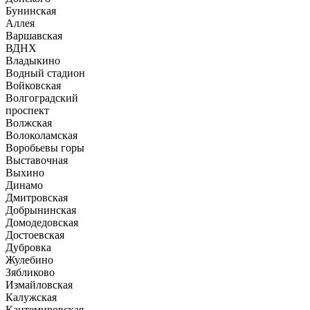
Бунинская
Аллея
Варшавская
ВДНХ
Владыкино
Водный стадион
Войковская
Волгоградский
проспект
Волжская
Волоколамская
Воробьевы горы
Выставочная
Выхино
Динамо
Дмитровская
Добрынинская
Домодедовская
Достоевская
Дубровка
Жулебино
Зябликово
Измайловская
Калужская
Кантемировская