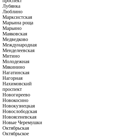
проспект
Лубянка
Люблино
Марксистская
Марьина роща
Марьино
Маяковская
Медведково
Международная
Менделеевская
Митино
Молодежная
Мякинино
Нагатинская
Нагорная
Нахимовский
проспект
Новогиреево
Новокосино
Новокузнецкая
Новослободская
Новоясеневская
Новые Черемушки
Октябрьская
Октябрьское