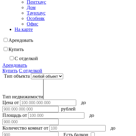
Пентхаус
Дом
Таунхаус
Особняк
Офис
На карте
Арендовать
Купить
С отделкой
Арендовать
Купить
С отделкой
Тип объекта
Тип недвижимости
Цена
от
до
рублей
Площадь
от
до
Количество комнат
от
до
Есть балкон