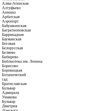
Алма-Атинская
Алтуфьево
Аннино
Арбатская
Аэропорт
Бабушкинская
Багратионовская
Баррикадная
Бауманская
Беговая
Белорусская
Беляево
Бибирево
Библиотека им. Ленина
Борисово
Боровицкая
Ботанический
сад
Братиславская
Бульвар
Адмирала
Ушакова
Бульвар
Дмитрия
Донского