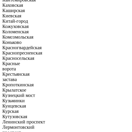
Каховская
Каширская
Киевская
Китай-город
Кожуховская
Коломенская
Комсомольская
Коньково
Красногвардейская
Краснопресненская
Красносельская
Красные
ворота
Крестьянская
застава
Кропоткинская
Крылатское
Кузнецкий мост
Кузьминки
Кунцевская
Курская
Кутузовская
Ленинский проспект
Лермонтовский