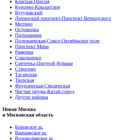
Красная Пресня
Кунцево-Крылатское
Кутузовский
Ленинский проспект-Проспект Вернадского
Митино
Остоженка
Патриаршие
Полежаевская-Сокол-Октябрьское поле
Проспект Мира
Раменки
Сокольники
Сретенка-Цветной бульвар
Строгино
Таганская
Тверская
Фрунзенская-Смоленская
Чистые пруды-Китай-город
Другие районы
Новая Москва
и Московская область
Боровское ш.
Варшавское ш.
Волоколамское ш.