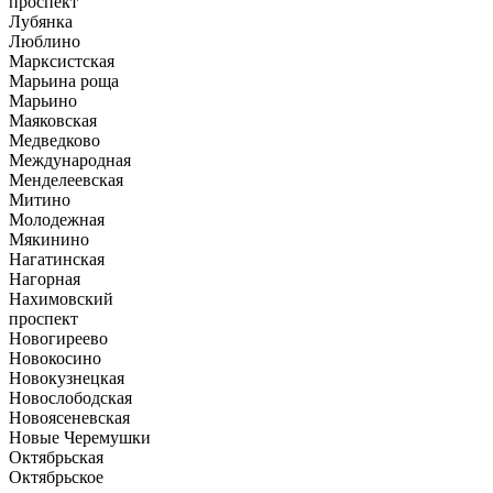
проспект
Лубянка
Люблино
Марксистская
Марьина роща
Марьино
Маяковская
Медведково
Международная
Менделеевская
Митино
Молодежная
Мякинино
Нагатинская
Нагорная
Нахимовский
проспект
Новогиреево
Новокосино
Новокузнецкая
Новослободская
Новоясеневская
Новые Черемушки
Октябрьская
Октябрьское