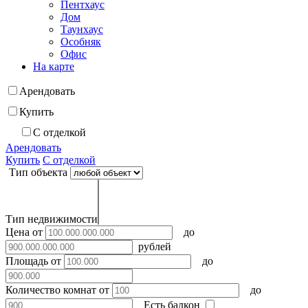
Пентхаус
Дом
Таунхаус
Особняк
Офис
На карте
Арендовать
Купить
С отделкой
Арендовать
Купить
С отделкой
Тип объекта
Тип недвижимости
Цена
от
до
рублей
Площадь
от
до
Количество комнат
от
до
Есть балкон