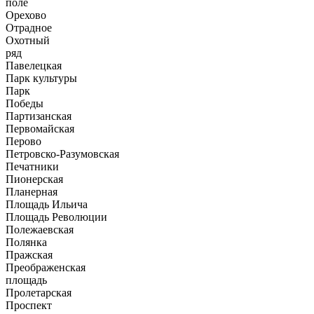
поле
Орехово
Отрадное
Охотный
ряд
Павелецкая
Парк культуры
Парк
Победы
Партизанская
Первомайская
Перово
Петровско-Разумовская
Печатники
Пионерская
Планерная
Площадь Ильича
Площадь Революции
Полежаевская
Полянка
Пражская
Преображенская
площадь
Пролетарская
Проспект