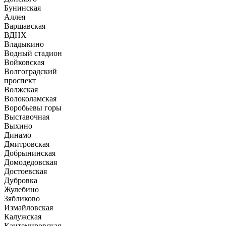
Бунинская
Аллея
Варшавская
ВДНХ
Владыкино
Водный стадион
Войковская
Волгоградский
проспект
Волжская
Волоколамская
Воробьевы горы
Выставочная
Выхино
Динамо
Дмитровская
Добрынинская
Домодедовская
Достоевская
Дубровка
Жулебино
Зябликово
Измайловская
Калужская
Кантемировская