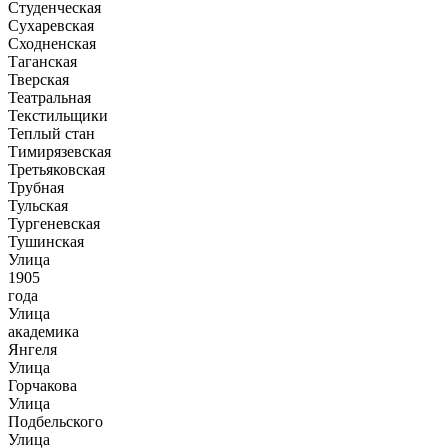
Студенческая
Сухаревская
Сходненская
Таганская
Тверская
Театральная
Текстильщики
Теплый стан
Тимирязевская
Третьяковская
Трубная
Тульская
Тургеневская
Тушинская
Улица
1905
года
Улица
академика
Янгеля
Улица
Горчакова
Улица
Подбельского
Улица