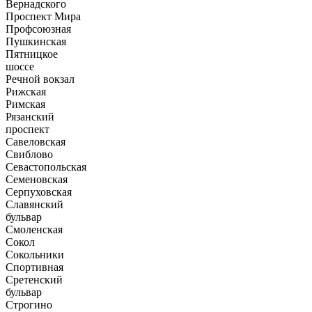
Вернадского
Проспект Мира
Профсоюзная
Пушкинская
Пятницкое
шоссе
Речной вокзал
Рижская
Римская
Рязанский
проспект
Савеловская
Свиблово
Севастопольская
Семеновская
Серпуховская
Славянский
бульвар
Смоленская
Сокол
Сокольники
Спортивная
Сретенский
бульвар
Строгино