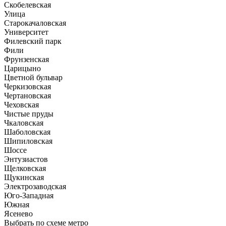
Скобелевская
Улица
Старокачаловская
Университет
Филевский парк
Фили
Фрунзенская
Царицыно
Цветной бульвар
Черкизовская
Чертановская
Чеховская
Чистые пруды
Чкаловская
Шаболовская
Шипиловская
Шоссе
Энтузиастов
Щелковская
Щукинская
Электрозаводская
Юго-Западная
Южная
Ясенево
Выбрать по схеме метро