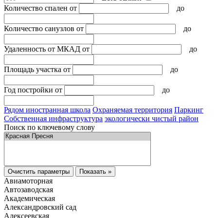
Количество спален
от
до
Количество санузлов
от
до
Удаленность от МКАД
от
до
Площадь участка
от
до
Год постройки
от
до
Рядом иностранная школа
Охраняемая территория
Паркинг
Собственная инфраструктура
экологически чистый район
Поиск по ключевому слову
Очистить параметры
Показать »
Авиамоторная
Автозаводская
Академическая
Александровский сад
Алексеевская